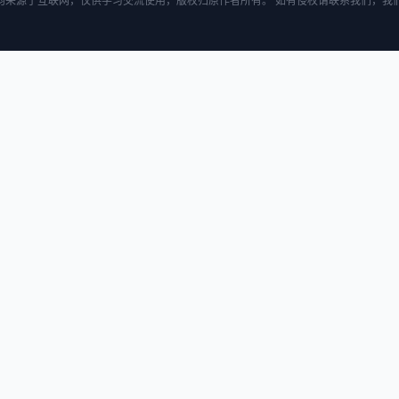
均来源于互联网，仅供学习交流使用，版权归原作者所有。 如有侵权请联系我们，我们